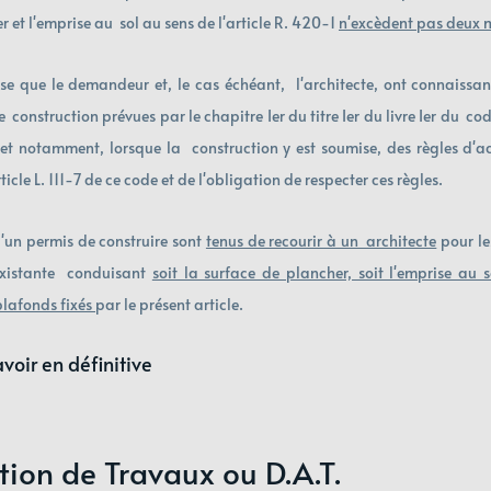
 et l'emprise au  sol au sens de l'article R. 420-1 
n'excèdent pas deux m
 que le demandeur et, le cas échéant,  l'architecte, ont connaissanc
  construction prévues par le chapitre Ier du titre Ier du livre Ier du  co
 et notamment, lorsque la  construction y est soumise, des règles d'acce
ticle 
L. 111-7 
de ce code et de l'obligation de respecter ces règles. 
un permis de construire sont 
tenus de recourir à un  architecte
 pour le
existante  conduisant 
soit la surface de plancher, soit l'emprise au s
plafonds fixés 
par le présent article.
avoir en définitive
ation de Travaux ou D.A.T.