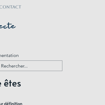
CONTACT
ecte
t
mentation
 êtes
r définition 