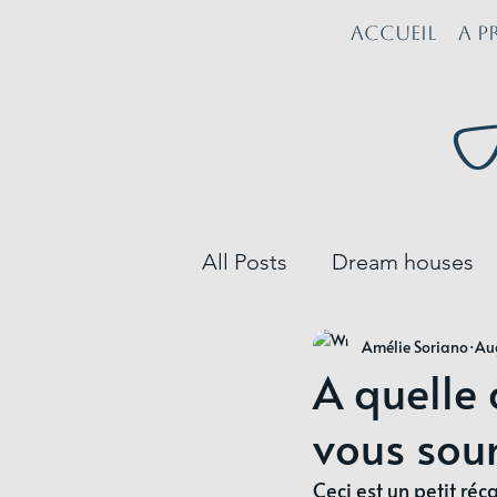
ACCUEIL
A P
A
All Posts
Dream houses
Amélie Soriano
Au
Profession : Architecte
A quelle
vous sou
Local professionnel
Ceci est un petit réc