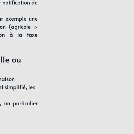
notification de 
ar exemple une 
on (agricole > 
ion à la taxe 
lle ou 
maison 
st simplifié, les 
un particulier 