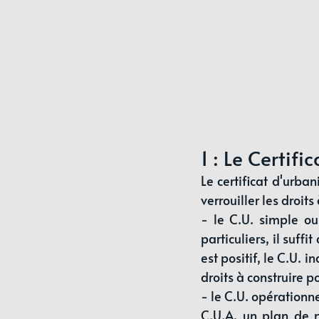
1 : Le Certif
Le certificat d'urb
verrouiller les droit
- le C.U. simple o
particuliers, il suffi
est positif, le C.U. 
droits à construire 
- le C.U. opérationn
C.U.A, un plan de m