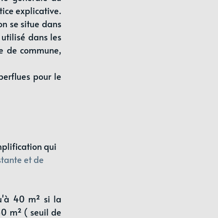
ce explicative. 
on se situe dans 
utilisé dans les 
rie de commune, 
rflues pour le 
plification qui 
tante et de 
'à 40 m² si la 
0 m² ( seuil de 