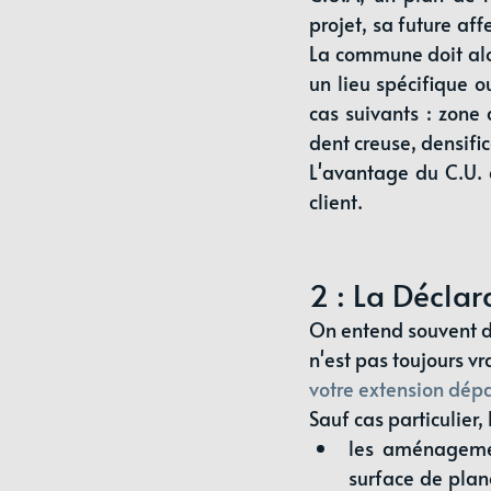
projet, sa future af
La commune doit alors
un lieu spécifique ou
cas suivants : zone 
dent creuse, densific
L'avantage du C.U. 
client.
2 : La Déclar
On entend souvent dir
n'est pas toujours vr
votre extension dép
Sauf cas particulier, 
les aménagemen
surface de plan