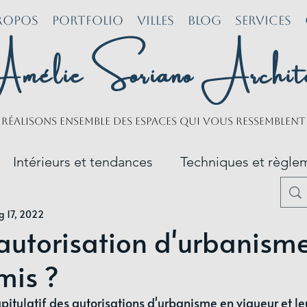
ROPOS
PORTFOLIO
Villes
BLOG
SERVICES
mélie Soriano Archit
Réalisons ensemble des espaces qui vous ressemblen
Intérieurs et tendances
Techniques et règle
g 17, 2022
Portfolio
Construction neuve
Rénovation
 autorisation d'urbanisme
mis ?
apitulatif des autorisations d'urbanisme en vigueur et leu