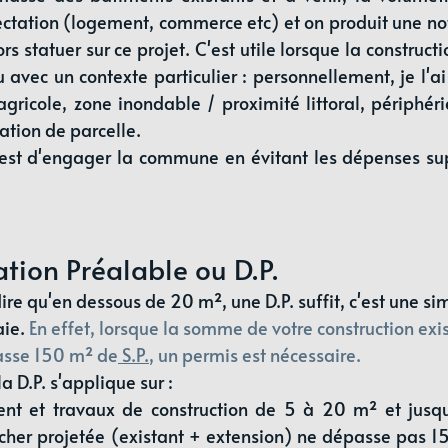
fectation (logement, commerce etc) et on produit une noti
 statuer sur ce projet. C'est utile lorsque la constructi
 avec un contexte particulier : personnellement, je l'ai 
agricole, zone inondable / proximité littoral, périphé
ation de parcelle.
est d'engager la commune en évitant les dépenses supe
ation Préalable ou D.P.
e qu'en dessous de 20 m², une D.P. suffit, c'est une sim
aie.
En effet, lorsque la somme de votre construction exis
asse 150 m² de
 S.P.
, un permis est nécessaire.
la D.P. s'applique sur :
t et travaux de construction de 5 à 20 m² et jusqu
cher projetée (existant + extension) ne dépasse pas 15