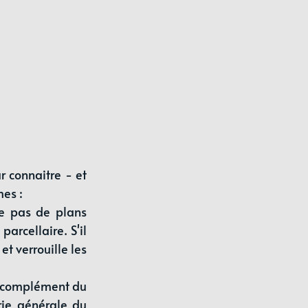
 connaitre - et 
es : 
e pas de plans 
parcellaire. S'il 
t verrouille les 
n complément du 
ie générale du 