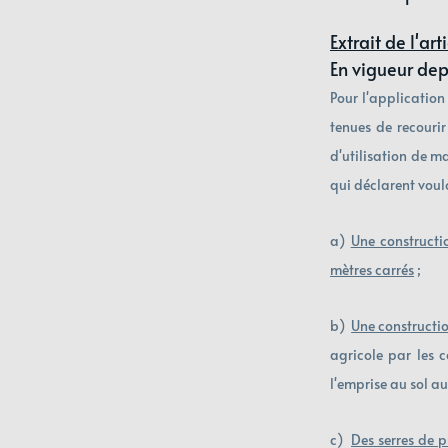
Extrait de l'a
En vigueur dep
Pour l'application
tenues de recourir
d'utilisation de ma
qui déclarent voulo
a) 
Une constructi
mètres carrés
 ; 
b)  
Une constructi
agricole par les c
l'emprise au sol au 
c)  
Des serres de 