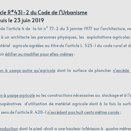
rticle R*431-2 du Code de l'Urbanisme
uis le 23 juin 2019
 de 
l'article 4 
de  la loi n° 77-2 du 3 janvier 1977 sur l'architecture, ne
 à un architecte les personnes physiques, les  exploitations agricoles 
tériel  agricole agréées au titre de l'article 
L. 525-1
 du code rural et 
ir 
édifier ou modifier pour elles-mêmes
 : 
on à usage autre qu'agricole
 dont la surface de plancher 
n'excède 
on à usage agricole
 ou les constructions nécessaires au  stockage et à l'
oopératives  d'utilisation de matériel agricole dont à la fois la surf
sens de l'article 
R. 420-1 
n'excèdent pas huit cents mètres carrés
 ; 
production
 dont le pied-droit a une hauteur inférieure à  quatre mètres 