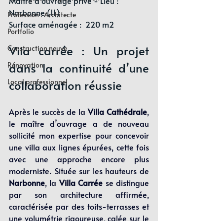
Maitre d'ouvrage privé - Lieu : 
Narbonne (11)
Profession : Architecte
Surface aménagée :  220 m2
Portfolio
Vila carrée : Un projet 
Construction neuve
dans la continuité d’une 
Rénovation
Local professionnel
collaboration réussie
Après le succès de la 
Villa Cathédrale
, 
le maître d’ouvrage a de nouveau 
sollicité mon expertise pour concevoir 
une villa aux lignes épurées, cette fois 
avec une approche encore plus 
moderniste. Située sur les hauteurs de 
Narbonne
, la 
Villa Carrée
 se distingue 
par son architecture affirmée, 
caractérisée par des toits-terrasses et 
une volumétrie rigoureuse, calée sur le 