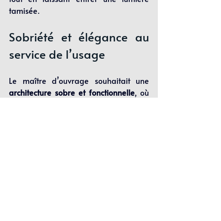
tamisée.
Sobriété et élégance au 
service de l’usage
Le maître d’ouvrage souhaitait une 
architecture sobre et fonctionnelle
, où 
chaque élément trouve sa place sans 
superflu. Le résultat est une habitation 
où les formes épurées et les matériaux 
sélectionnés créent une ambiance 
contemporaine et intemporelle
, en 
parfaite adéquation avec le mode de 
vie des habitants.