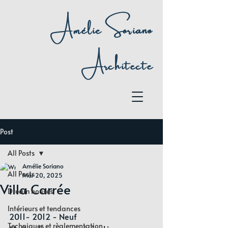
Amélie Soriano
Architecte
Post
All Posts
Amélie Soriano
All Posts
Mar 20, 2025
Villa Carrée
Dream houses
Intérieurs et tendances
2011- 2012 - Neuf 
Techniques et règlementation